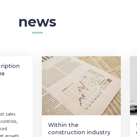
news
cription
ma
st sales
 controls,
Within the
nced
construction industry
git growth