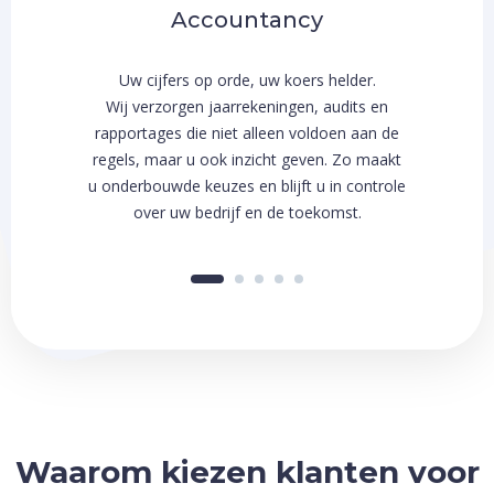
Accountancy
Uw cijfers op orde, uw koers helder.
Zekerheid 
Wij verzorgen jaarrekeningen, audits en
buitenaf. M
rapportages die niet alleen voldoen aan de
uw stakehol
regels, maar u ook inzicht geven. Zo maakt
Of het 
u onderbouwde keuzes en blijft u in controle
vrijwillige
over uw bedrijf en de toekomst.
kansen held
aan een 
Waarom kiezen klanten voor