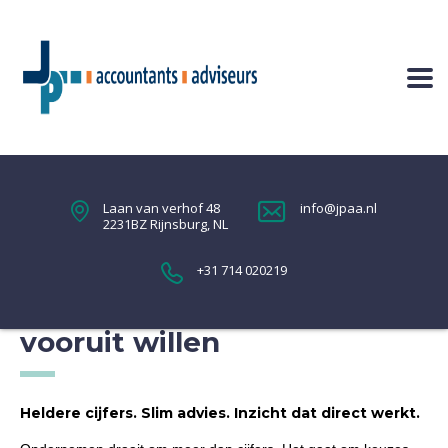
Laan van verhof 48
info@jpaa.nl
2231BZ Rijnsburg, NL
+31 714 020219
Voor ondernemers die
vooruit willen
Heldere cijfers. Slim advies. Inzicht dat direct werkt.