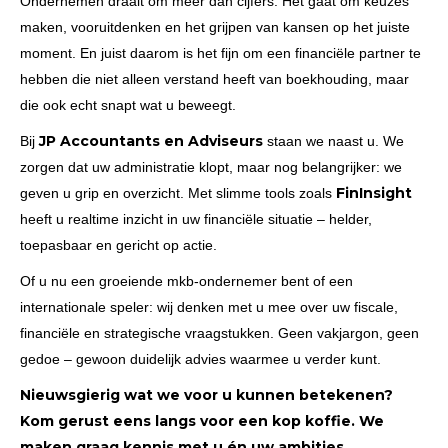
Ondernemen draait om meer dan cijfers. Het gaat om keuzes
maken, vooruitdenken en het grijpen van kansen op het juiste
moment. En juist daarom is het fijn om een financiële partner te
hebben die niet alleen verstand heeft van boekhouding, maar
die ook echt snapt wat u beweegt.
JP Accountants en Adviseurs
Bij
staan we naast u. We
zorgen dat uw administratie klopt, maar nog belangrijker: we
FinInsight
geven u grip en overzicht. Met slimme tools zoals
heeft u realtime inzicht in uw financiële situatie – helder,
toepasbaar en gericht op actie.
Of u nu een groeiende mkb-ondernemer bent of een
internationale speler: wij denken met u mee over uw fiscale,
financiële en strategische vraagstukken. Geen vakjargon, geen
gedoe – gewoon duidelijk advies waarmee u verder kunt.
Nieuwsgierig wat we voor u kunnen betekenen?
Kom gerust eens langs voor een kop koffie. We
maken graag kennis met u én uw ambities.