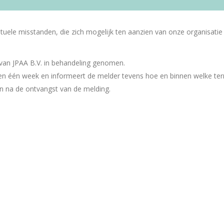
ntuele misstanden, die zich mogelijk ten aanzien van onze organisat
an JPAA B.V. in behandeling genomen.
n één week en informeert de melder tevens hoe en binnen welke term
en na de ontvangst van de melding.