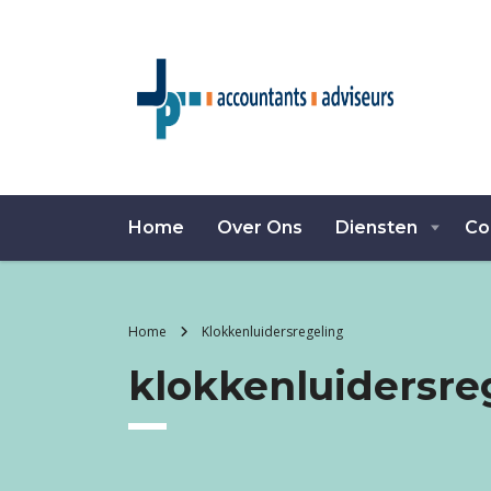
Home
Over Ons
Diensten
Co
Home
Klokkenluidersregeling
klokkenluidersre