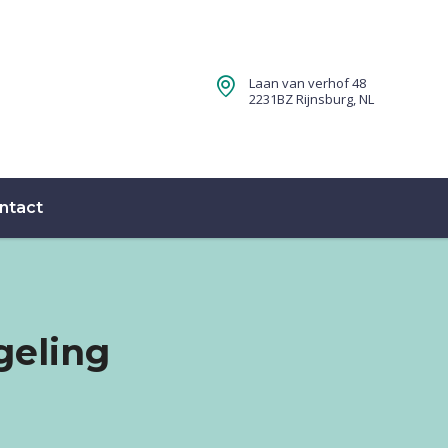
Laan van verhof 48
2231BZ Rijnsburg, NL
ntact
geling